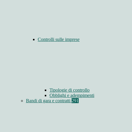
Controlli sulle imprese
Tipologie di controllo
Obblighi e adempimenti
Bandi di gara e contratti
291