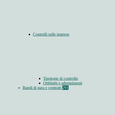
Controlli sulle imprese
Tipologie di controllo
Obblighi e adempimenti
Bandi di gara e contratti
291