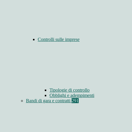
Controlli sulle imprese
Tipologie di controllo
Obblighi e adempimenti
Bandi di gara e contratti
291