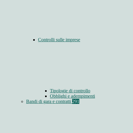
Controlli sulle imprese
Tipologie di controllo
Obblighi e adempimenti
Bandi di gara e contratti
291