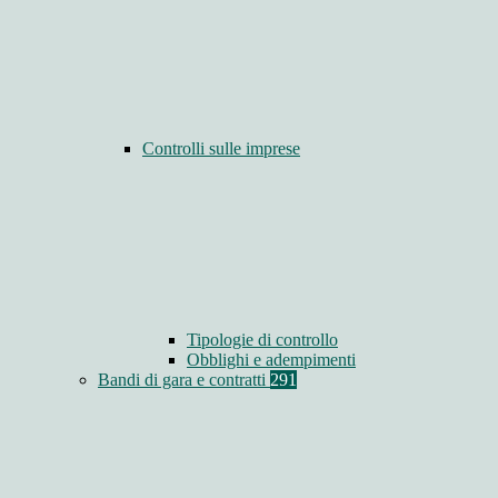
Controlli sulle imprese
Tipologie di controllo
Obblighi e adempimenti
Bandi di gara e contratti
291