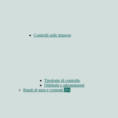
Controlli sulle imprese
Tipologie di controllo
Obblighi e adempimenti
Bandi di gara e contratti
291