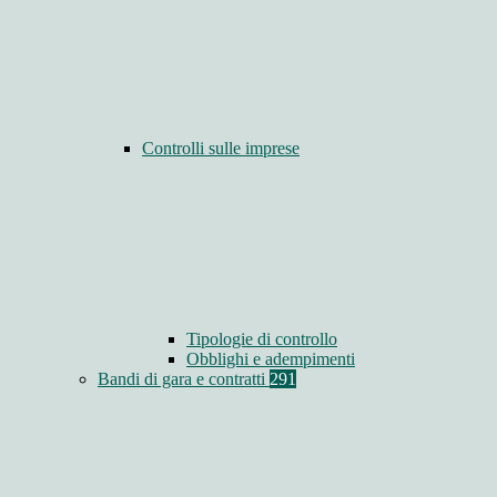
Controlli sulle imprese
Tipologie di controllo
Obblighi e adempimenti
Bandi di gara e contratti
291