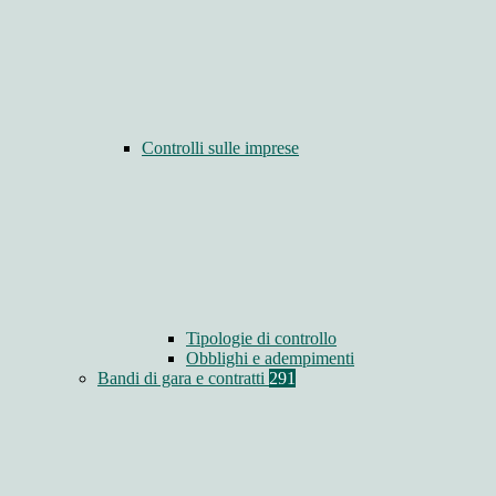
Controlli sulle imprese
Tipologie di controllo
Obblighi e adempimenti
Bandi di gara e contratti
291