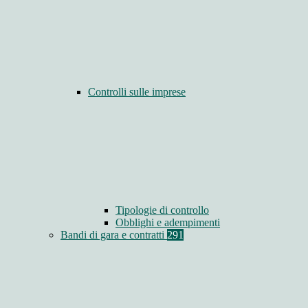
Controlli sulle imprese
Tipologie di controllo
Obblighi e adempimenti
Bandi di gara e contratti
291