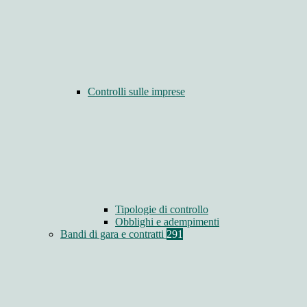
Controlli sulle imprese
Tipologie di controllo
Obblighi e adempimenti
Bandi di gara e contratti
291