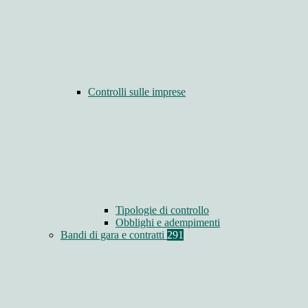
Controlli sulle imprese
Tipologie di controllo
Obblighi e adempimenti
Bandi di gara e contratti
291