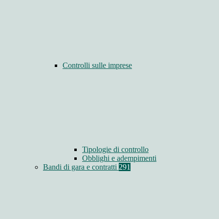
Controlli sulle imprese
Tipologie di controllo
Obblighi e adempimenti
Bandi di gara e contratti
291