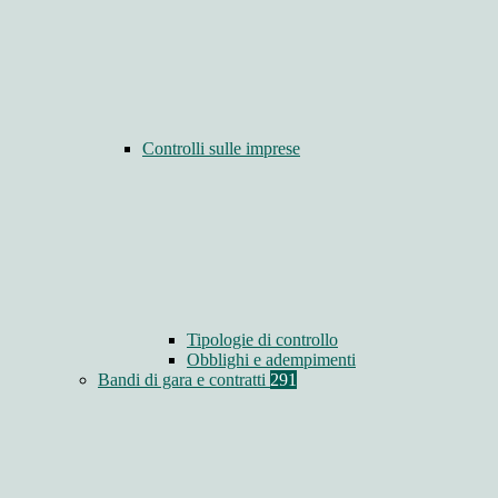
Controlli sulle imprese
Tipologie di controllo
Obblighi e adempimenti
Bandi di gara e contratti
291