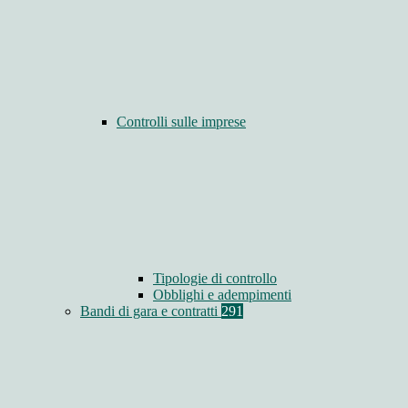
Controlli sulle imprese
Tipologie di controllo
Obblighi e adempimenti
Bandi di gara e contratti
291