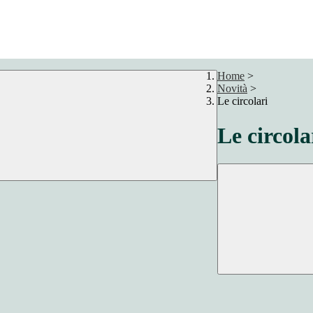
Home
>
Novità
>
Le circolari
Le circola