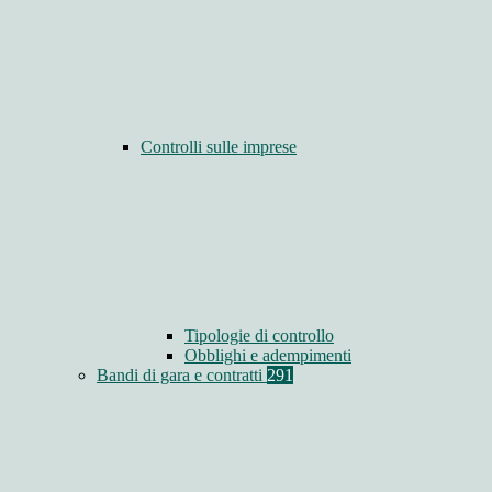
Controlli sulle imprese
Tipologie di controllo
Obblighi e adempimenti
Bandi di gara e contratti
291