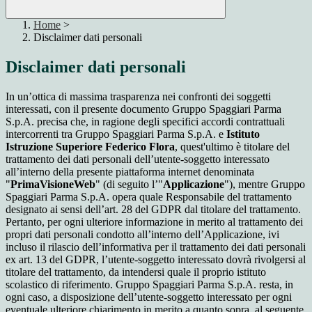
Home
>
Disclaimer dati personali
Disclaimer dati personali
In un’ottica di massima trasparenza nei confronti dei soggetti
interessati, con il presente documento Gruppo Spaggiari Parma
S.p.A. precisa che, in ragione degli specifici accordi contrattuali
intercorrenti tra Gruppo Spaggiari Parma S.p.A. e
Istituto
Istruzione Superiore Federico Flora
, quest'ultimo è titolare del
trattamento dei dati personali dell’utente-soggetto interessato
all’interno della presente piattaforma internet denominata
"
PrimaVisioneWeb
" (di seguito l’"
Applicazione
"), mentre Gruppo
Spaggiari Parma S.p.A. opera quale Responsabile del trattamento
designato ai sensi dell’art. 28 del GDPR dal titolare del trattamento.
Pertanto, per ogni ulteriore informazione in merito al trattamento dei
propri dati personali condotto all’interno dell’Applicazione, ivi
incluso il rilascio dell’informativa per il trattamento dei dati personali
ex art. 13 del GDPR, l’utente-soggetto interessato dovrà rivolgersi al
titolare del trattamento, da intendersi quale il proprio istituto
scolastico di riferimento. Gruppo Spaggiari Parma S.p.A. resta, in
ogni caso, a disposizione dell’utente-soggetto interessato per ogni
eventuale ulteriore chiarimento in merito a quanto sopra, al seguente