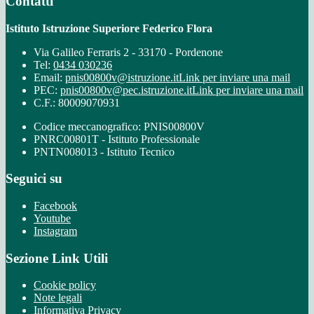
Contatti
Istituto Istruzione Superiore Federico Flora
Via Galileo Ferraris 2 - 33170 - Pordenone
Tel:
0434 030236
Email:
pnis00800v@istruzione.it
Link per inviare una mail
PEC:
pnis00800v@pec.istruzione.it
Link per inviare una mail
C.F.: 80009070931
Codice meccanografico: PNIS00800V
PNRC00801T - Istituto Professionale
PNTN008013 - Istituto Tecnico
Seguici su
Facebook
Youtube
Instagram
Sezione Link Utili
Cookie policy
Note legali
Informativa Privacy