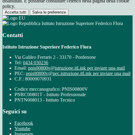
disabilitati. È possibile consultare l'elenco nella pagina della cookie
policy.
Accetta tutti
Salva le preferenze
Istituto Istruzione Superiore Federico Flora
Contatti
Istituto Istruzione Superiore Federico Flora
Via Galileo Ferraris 2 - 33170 - Pordenone
Tel:
0434 030236
Email:
pnis00800v@istruzione.it
Link per inviare una mail
PEC:
pnis00800v@pec.istruzione.it
Link per inviare una mail
C.F.: 80009070931
Codice meccanografico: PNIS00800V
PNRC00801T - Istituto Professionale
PNTN008013 - Istituto Tecnico
Seguici su
Facebook
Youtube
Instagram