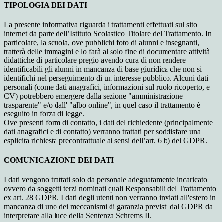
TIPOLOGIA DEI DATI
La presente informativa riguarda i trattamenti effettuati sul sito
internet da parte dell’Istituto Scolastico Titolare del Trattamento. In
particolare, la scuola, ove pubblichi foto di alunni e insegnanti,
tratterà delle immagini e lo farà al solo fine di documentare attività
didattiche di particolare pregio avendo cura di non rendere
identificabili gli alunni in mancanza di base giuridica che non si
identifichi nel perseguimento di un interesse pubblico. Alcuni dati
personali (come dati anagrafici, informazioni sul ruolo ricoperto, e
CV) potrebbero emergere dalla sezione "amministrazione
trasparente" e/o dall' "albo online", in quel caso il trattamento è
eseguito in forza di legge.
Ove presenti form di contatto, i dati del richiedente (principalmente
dati anagrafici e di contatto) verranno trattati per soddisfare una
esplicita richiesta precontrattuale ai sensi dell’art. 6 b) del GDPR.
COMUNICAZIONE DEI DATI
I dati vengono trattati solo da personale adeguatamente incaricato
ovvero da soggetti terzi nominati quali Responsabili del Trattamento
ex art. 28 GDPR. I dati degli utenti non verranno inviati all'estero in
mancanza di uno dei meccanismi di garanzia previsti dal GDPR da
interpretare alla luce della Sentenza Schrems II.