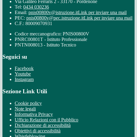
Via Galileo Ferraris 2 - 33170 - Pordenone
Tel:
0434 030236
Email:
pnis00800v@istruzione.it
Link per inviare una mail
PEC:
pnis00800v@pec.istruzione.it
Link per inviare una mail
C.F.: 80009070931
Codice meccanografico: PNIS00800V
PNRC00801T - Istituto Professionale
PNTN008013 - Istituto Tecnico
Seguici su
Facebook
Youtube
Instagram
Sezione Link Utili
Cookie policy
Note legali
Informativa Privacy
Ufficio Relazioni con il Pubblico
Dichiarazione di accessibilità
Obiettivi di accessibilità
Whistleblowing