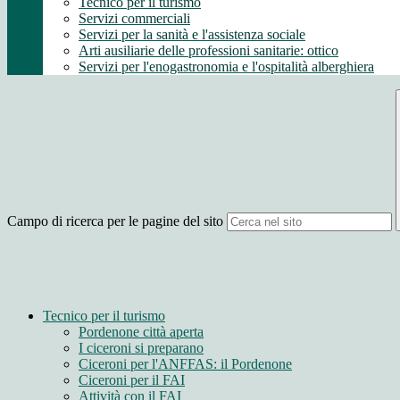
Tecnico per il turismo
Servizi commerciali
Servizi per la sanità e l'assistenza sociale
Arti ausiliarie delle professioni sanitarie: ottico
Servizi per l'enogastronomia e l'ospitalità alberghiera
Campo di ricerca per le pagine del sito
Tecnico per il turismo
Pordenone città aperta
I ciceroni si preparano
Ciceroni per l'ANFFAS: il Pordenone
Ciceroni per il FAI
Attività con il FAI