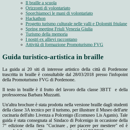
Il braille a scuola
Orizzonti di volontariato
Sporchiamoci le mani di volontariato
Hackathon
Progetto turismo culturale nelle valli e Dolomiti friulane
Spring meeting Friuli Venezia Giulia
Turismo della memoria
I nostri ex allievi raccontano
Attività di formazione Promoturismo FVG
Guida turistico-artistica in braille
La guida ai 20 siti di interesse artistico della città di Pordenone
trascritta in braille è consultabile dal 28/03/2018 presso l'infopoint
della Promoturismo FVG di Pordenone.
Il testo in braille è il frutto del lavoro della classe 3BTT e della
professoressa Barbara Muzzatti.
Un'altra brochure è stata prodotta nella versione braille dagli studenti
della classe 3A tecnico per il turismo, per illustrare il Museo dell'arte
cucinaria dell'alto Livenza a Polcenigo (Ecomuseo Lis Aganis). Tale
guida è stata consegnata al Sindaco di Polcenigo in occasione della
7° edizione della fiera "Cucinare , per piacere per mestiere" ed è