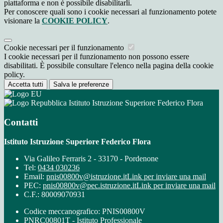
piattaforma e non è possibile disabilitarli.
Per conoscere quali sono i cookie necessari al funzionamento potete
visionare la
COOKIE POLICY
.
Cookie necessari per il funzionamento
I cookie necessari per il funzionamento non possono essere
disabilitati. È possibile consultare l'elenco nella pagina della cookie
policy.
Accetta tutti
Salva le preferenze
Istituto Istruzione Superiore Federico Flora
Contatti
Istituto Istruzione Superiore Federico Flora
Via Galileo Ferraris 2 - 33170 - Pordenone
Tel:
0434 030236
Email:
pnis00800v@istruzione.it
Link per inviare una mail
PEC:
pnis00800v@pec.istruzione.it
Link per inviare una mail
C.F.: 80009070931
Codice meccanografico: PNIS00800V
PNRC00801T - Istituto Professionale