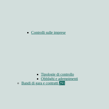
Controlli sulle imprese
Tipologie di controllo
Obblighi e adempimenti
Bandi di gara e contratti
291