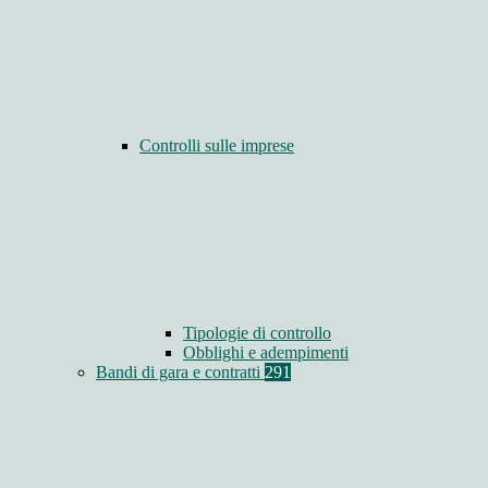
Controlli sulle imprese
Tipologie di controllo
Obblighi e adempimenti
Bandi di gara e contratti
291