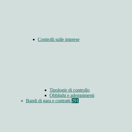
Controlli sulle imprese
Tipologie di controllo
Obblighi e adempimenti
Bandi di gara e contratti
291