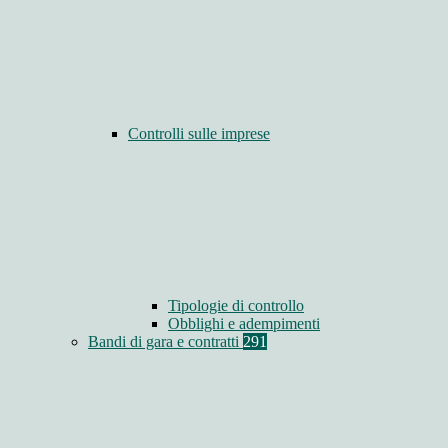
Controlli sulle imprese
Tipologie di controllo
Obblighi e adempimenti
Bandi di gara e contratti
291