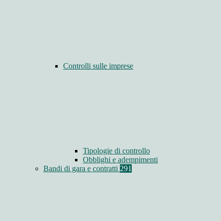
Controlli sulle imprese
Tipologie di controllo
Obblighi e adempimenti
Bandi di gara e contratti
291