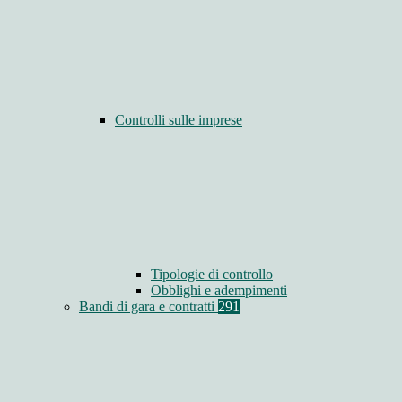
Controlli sulle imprese
Tipologie di controllo
Obblighi e adempimenti
Bandi di gara e contratti
291