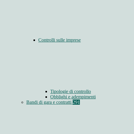
Controlli sulle imprese
Tipologie di controllo
Obblighi e adempimenti
Bandi di gara e contratti
291