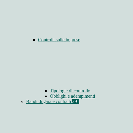
Controlli sulle imprese
Tipologie di controllo
Obblighi e adempimenti
Bandi di gara e contratti
291