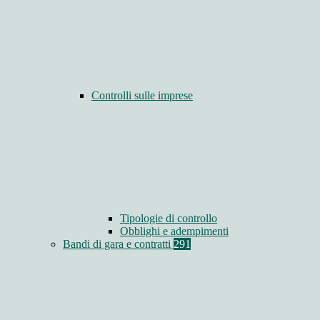
Controlli sulle imprese
Tipologie di controllo
Obblighi e adempimenti
Bandi di gara e contratti
291