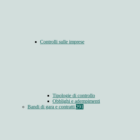
Controlli sulle imprese
Tipologie di controllo
Obblighi e adempimenti
Bandi di gara e contratti
291