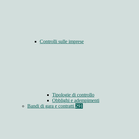
Controlli sulle imprese
Tipologie di controllo
Obblighi e adempimenti
Bandi di gara e contratti
291