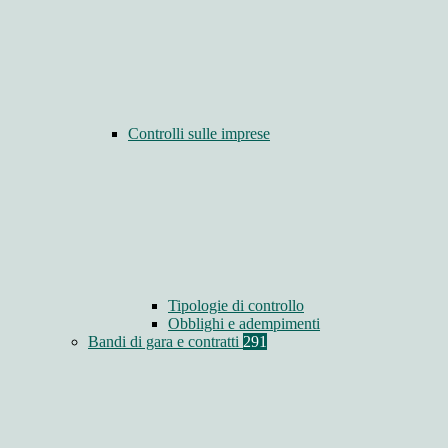
Controlli sulle imprese
Tipologie di controllo
Obblighi e adempimenti
Bandi di gara e contratti
291