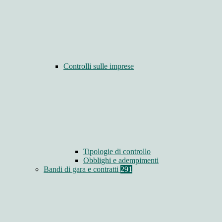
Controlli sulle imprese
Tipologie di controllo
Obblighi e adempimenti
Bandi di gara e contratti
291