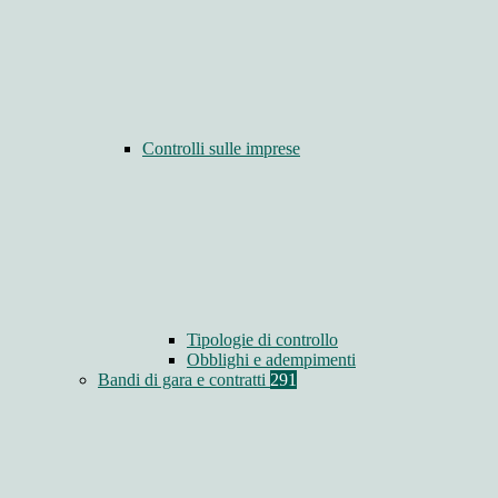
Controlli sulle imprese
Tipologie di controllo
Obblighi e adempimenti
Bandi di gara e contratti
291