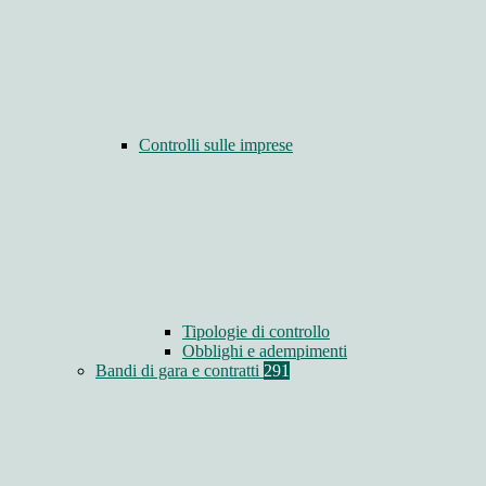
Controlli sulle imprese
Tipologie di controllo
Obblighi e adempimenti
Bandi di gara e contratti
291