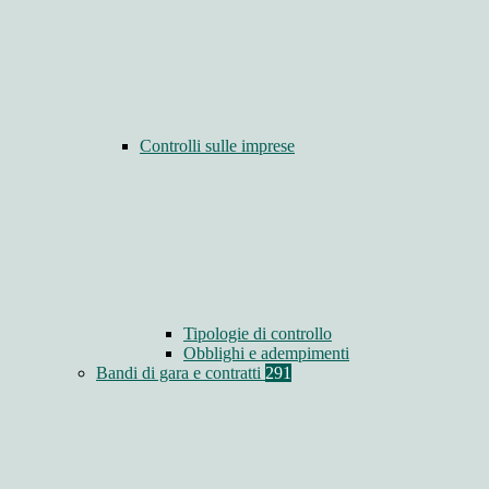
Controlli sulle imprese
Tipologie di controllo
Obblighi e adempimenti
Bandi di gara e contratti
291