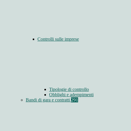
Controlli sulle imprese
Tipologie di controllo
Obblighi e adempimenti
Bandi di gara e contratti
291