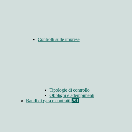
Controlli sulle imprese
Tipologie di controllo
Obblighi e adempimenti
Bandi di gara e contratti
291