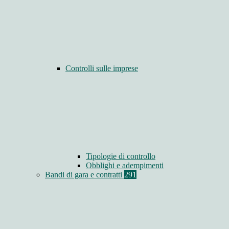
Controlli sulle imprese
Tipologie di controllo
Obblighi e adempimenti
Bandi di gara e contratti
291