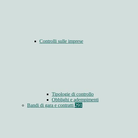
Controlli sulle imprese
Tipologie di controllo
Obblighi e adempimenti
Bandi di gara e contratti
291