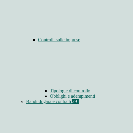
Controlli sulle imprese
Tipologie di controllo
Obblighi e adempimenti
Bandi di gara e contratti
291