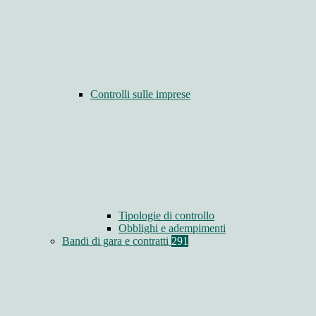
Controlli sulle imprese
Tipologie di controllo
Obblighi e adempimenti
Bandi di gara e contratti
291