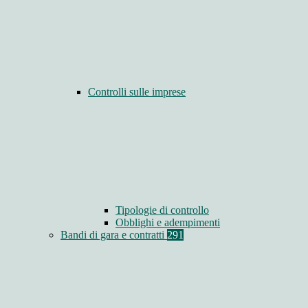
Controlli sulle imprese
Tipologie di controllo
Obblighi e adempimenti
Bandi di gara e contratti
291