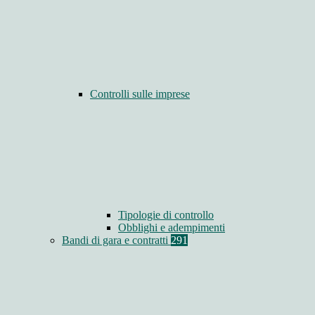
Controlli sulle imprese
Tipologie di controllo
Obblighi e adempimenti
Bandi di gara e contratti
291