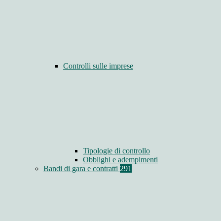
Controlli sulle imprese
Tipologie di controllo
Obblighi e adempimenti
Bandi di gara e contratti
291