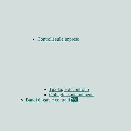
Controlli sulle imprese
Tipologie di controllo
Obblighi e adempimenti
Bandi di gara e contratti
291