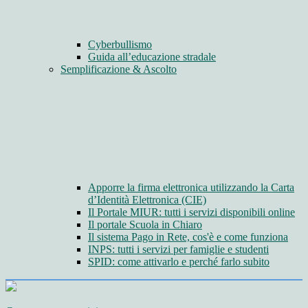
Cyberbullismo
Guida all’educazione stradale
Semplificazione & Ascolto
Apporre la firma elettronica utilizzando la Carta
d’Identità Elettronica (CIE)
Il Portale MIUR: tutti i servizi disponibili online
Il portale Scuola in Chiaro
Il sistema Pago in Rete, cos'è e come funziona
INPS: tutti i servizi per famiglie e studenti
SPID: come attivarlo e perché farlo subito