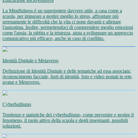
Educazione socio-emotiva
La Mindfulness è un superpotere davvero utile, a casa come a
scuola, per imparare a gestire meglio lo stress, affrontare più
serenamente le difficoltà che la vita ci pone davanti e allenare
l'autostima. Inoltre, permettendoci di comprendere meglio emozioni
come l'ansia, la rabbia e la tristezza, aiuta a sviluppare un approccio
comunicativo più efficace, anche in caso di conflitto.
Identità Digitale e Metaverso
Definizione di Identità Digitale e delle tematiche ad essa associata:
riconoscimento facciale, furti di identità, foto e video postati in rete,
avatar e Metaverso.
Cyberbullismo
Tendenze e statistiche del cyberbullismo, come prevenire e gestire il
fenomeno, il ruolo attivo della scuola e degli insegnanti, possibili
soluzioni.