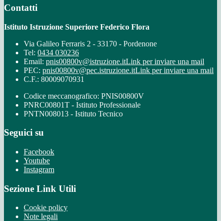
Contatti
Istituto Istruzione Superiore Federico Flora
Via Galileo Ferraris 2 - 33170 - Pordenone
Tel:
0434 030236
Email:
pnis00800v@istruzione.it
Link per inviare una mail
PEC:
pnis00800v@pec.istruzione.it
Link per inviare una mail
C.F.: 80009070931
Codice meccanografico: PNIS00800V
PNRC00801T - Istituto Professionale
PNTN008013 - Istituto Tecnico
Seguici su
Facebook
Youtube
Instagram
Sezione Link Utili
Cookie policy
Note legali