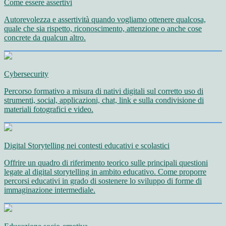
Come essere assertivi
Autorevolezza e assertività quando vogliamo ottenere qualcosa,
quale che sia rispetto, riconoscimento, attenzione o anche cose
concrete da qualcun altro.
Cybersecurity
Percorso formativo a misura di nativi digitali sul corretto uso di
strumenti, social, applicazioni, chat, link e sulla condivisione di
materiali fotografici e video.
Digital Storytelling nei contesti educativi e scolastici
Offrire un quadro di riferimento teorico sulle principali questioni
legate al digital storytelling in ambito educativo. Come proporre
percorsi educativi in grado di sostenere lo sviluppo di forme di
immaginazione intermediale.