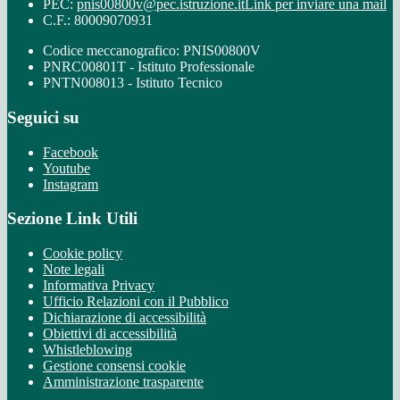
PEC:
pnis00800v@pec.istruzione.it
Link per inviare una mail
C.F.: 80009070931
Codice meccanografico: PNIS00800V
PNRC00801T - Istituto Professionale
PNTN008013 - Istituto Tecnico
Seguici su
Facebook
Youtube
Instagram
Sezione Link Utili
Cookie policy
Note legali
Informativa Privacy
Ufficio Relazioni con il Pubblico
Dichiarazione di accessibilità
Obiettivi di accessibilità
Whistleblowing
Gestione consensi cookie
Amministrazione trasparente