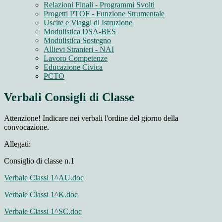
Relazioni Finali - Programmi Svolti
Progetti PTOF - Funzione Strumentale
Uscite e Viaggi di Istruzione
Modulistica DSA-BES
Modulistica Sostegno
Allievi Stranieri - NAI
Lavoro Competenze
Educazione Civica
PCTO
Verbali Consigli di Classe
Attenzione! Indicare nei verbali l'ordine del giorno della
convocazione.
Allegati:
Consiglio di classe n.1
Verbale Classi 1^AU.doc
Verbale Classi 1^K.doc
Verbale Classi 1^SC.doc