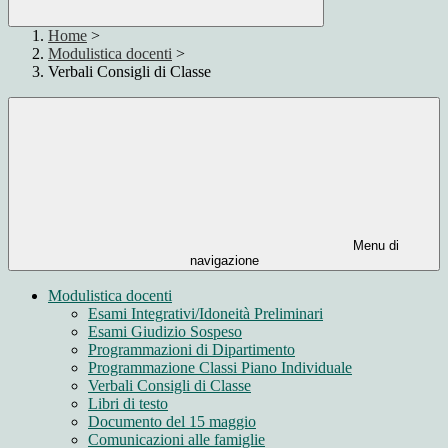
Home
>
Modulistica docenti
>
Verbali Consigli di Classe
Menu di
navigazione
Modulistica docenti
Esami Integrativi/Idoneità Preliminari
Esami Giudizio Sospeso
Programmazioni di Dipartimento
Programmazione Classi Piano Individuale
Verbali Consigli di Classe
Libri di testo
Documento del 15 maggio
Comunicazioni alle famiglie